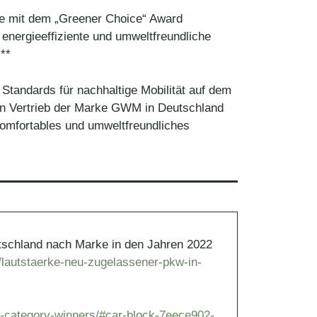
e mit dem „Greener Choice“ Award
, energieeffiziente und umweltfreundliche
**
andards für nachhaltige Mobilität auf dem
en Vertrieb der Marke GWM in Deutschland
 komfortables und umweltfreundliches
utschland nach Marke in den Jahren 2022
e/lautstaerke-neu-zugelassener-pkw-in-
-category-winners/#car-block-7eece902-