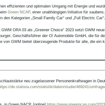
en effizienten und optimalen Umgang mit Energie und wurd
 beim
Green NCAP
, einer unabhängigen Initiative für saubere
n den Kategorien „Small Family Car“ und „Full Electric Car“.
 GWM ORA 03 als „Greener Choice“ 2023 setzt GWM neue St
burger, Geschäftsführer der O! Automobile GmbH, die für d
tte von GWM bietet überzeugende Produkte für alle, die ein
räuschlautstärke neu zugelassener Personenkraftwagen in De
https://de.statista.com/statistik/daten/studie/469241/umfrag
s, in Green NACP, [online]
https://www.greenncap.com/2023