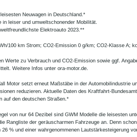
 leisesten Neuwagen in Deutschland.*
 in leiser und umweltschonender Mobilität.
ltfreundlichste Elektroauto 2023.**
h/100 km Strom; CO2-Emission 0 g/km; CO2-Klasse A; ko
en Werte zu Verbrauch und CO2-Emission sowie ggf. Angab
lt. Weitere Infos unter ora-motor.de.
ll Motor setzt erneut Maßstäbe in der Automobilindustrie un
ionen reduzieren. Aktuelle Daten des Kraftfahrt-Bundesam
n auf den deutschen Straßen.*
egel von nur 64 Dezibel sind GWM Modelle die leisesten un
 die Rangliste der geräuscharmen Fahrzeuge an. Denn scho
um 26 % und einer wahrgenommenen Lautstärkesteigerung vo