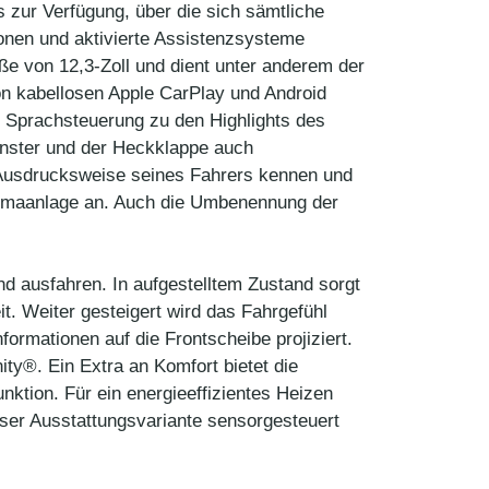
zur Verfügung, über die sich sämtliche
onen und aktivierte Assistenzsysteme
ße von 12,3-Zoll und dient unter anderem der
on kabellosen Apple CarPlay und Android
e Sprachsteuerung zu den Highlights des
enster und der Heckklappe auch
e Ausdrucksweise seines Fahrers kennen und
Klimaanlage an. Auch die Umbenennung der
nd ausfahren. In aufgestelltem Zustand sorgt
t. Weiter gesteigert wird das Fahrgefühl
ormationen auf die Frontscheibe projiziert.
ty®. Ein Extra an Komfort bietet die
nktion. Für ein energieeffizientes Heizen
eser Ausstattungsvariante sensorgesteuert