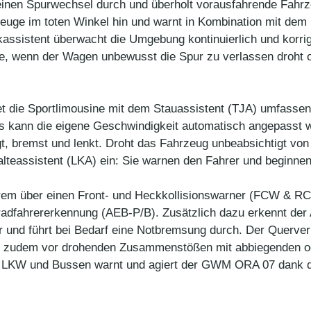
einen Spurwechsel durch und überholt vorausfahrende Fahrz
euge im toten Winkel hin und warnt in Kombination mit dem
assistent überwacht die Umgebung kontinuierlich und korrig
eise, wenn der Wagen unbewusst die Spur zu verlassen droht
t die Sportlimousine mit dem Stauassistent (TJA) umfassend
 kann die eigene Geschwindigkeit automatisch angepasst w
t, bremst und lenkt. Droht das Fahrzeug unbeabsichtigt vo
teassistent (LKA) ein: Sie warnen den Fahrer und beginnen
rem über einen Front- und Heckkollisionswarner (FCW & R
adfahrererkennung (AEB-P/B). Zusätzlich dazu erkennt der
 und führt bei Bedarf eine Notbremsung durch. Der Querverk
 zudem vor drohenden Zusammenstößen mit abbiegenden od
ie LKW und Bussen warnt und agiert der GWM ORA 07 dank 