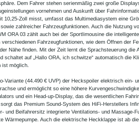
häre. Dem Fahrer stehen serienmäßig zwei große Displays 
ugeinstellungen vornehmen und Auskunft über Fahrinformati
it 10,25-Zoll misst, umfasst das Multimediasystem eine Grö
n sowie zahlreicher Fahrzeugfunktionen. Auch die Nutzung v
WM ORA 03 zählt auch bei der Sportlimousine die intelligent
n verschiedenen Fahrzeugfunktionen, wie dem Öffnen der F
der Nähe finden. Mit der Zeit lernt die Sprachsteuerung di
d schaltet auf „Hallo ORA, ich schwitze“ automatisch die 
ist möglich.
-Variante (44.490 € UVP) der Heckspoiler elektrisch ein- u
terachse und ermöglicht so eine höhere Kurvengeschwindigkei
ators und ein Head-up-Display, das die wesentlichen Fahrinf
orgt das Premium Sound-System des HiFi-Herstellers Infini
- und Beifahrersitz integrierte Ventilations- und Massage-Fu
rte Wärmepumpe. Auch die elektrische Heckklappe ist ab di