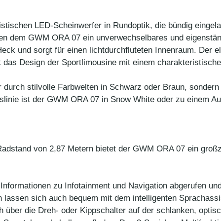
stischen LED-Scheinwerfer in Rundoptik, die bündig eingel
ihen dem GWM ORA 07 ein unverwechselbares und eigenständ
 und sorgt für einen lichtdurchfluteten Innenraum. Der el
 das Design der Sportlimousine mit einem charakteristisch
r durch stilvolle Farbwelten in Schwarz oder Braun, sondern
linie ist der GWM ORA 07 in Snow White oder zu einem Aufp
Radstand von 2,87 Metern bietet der GWM ORA 07 ein großzü
Informationen zu Infotainment und Navigation abgerufen und
lassen sich auch bequem mit dem intelligenten Sprachassi
 über die Dreh- oder Kippschalter auf der schlanken, opti