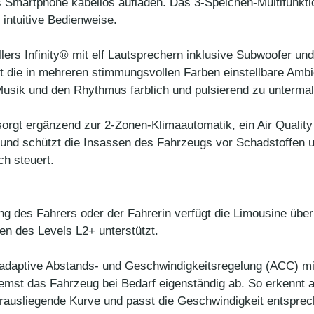
 Smartphone kabellos aufladen. Das 3-Speichen-Multifunkti
 intuitive Bedienweise.
ers Infinity® mit elf Lautsprechern inklusive Subwoofer un
t die in mehreren stimmungsvollen Farben einstellbare Ambi
Musik und den Rhythmus farblich und pulsierend zu untermal
sorgt ergänzend zur 2-Zonen-Klimaautomatik, ein Air Quali
 und schützt die Insassen des Fahrzeugs vor Schadstoffen
ch steuert.
ng des Fahrers oder der Fahrerin verfügt die Limousine übe
n des Levels L2+ unterstützt.
ie adaptive Abstands- und Geschwindigkeitsregelung (ACC) mi
emst das Fahrzeug bei Bedarf eigenständig ab. So erkennt 
vorausliegende Kurve und passt die Geschwindigkeit entspr