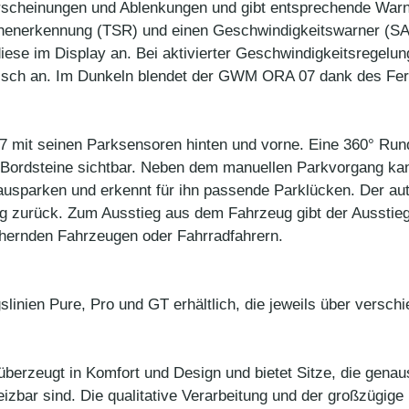
scheinungen und Ablenkungen und gibt entsprechende Warns
henerkennung (TSR) und einen Geschwindigkeitswarner (SA
diese im Display an. Bei aktivierter Geschwindigkeitsrege
isch an. Im Dunkeln blendet der GWM ORA 07 dank des Fern
 mit seinen Parksensoren hinten und vorne. Eine 360° Run
e Bordsteine sichtbar. Neben dem manuellen Parkvorgang k
ausparken und erkennt für ihn passende Parklücken. Der au
g zurück. Zum Ausstieg aus dem Fahrzeug gibt der Ausstiega
ähernden Fahrzeugen oder Fahrradfahrern.
linien Pure, Pro und GT erhältlich, die jeweils über versch
überzeugt in Komfort und Design und bietet Sitze, die gena
izbar sind. Die qualitative Verarbeitung und der großzügi