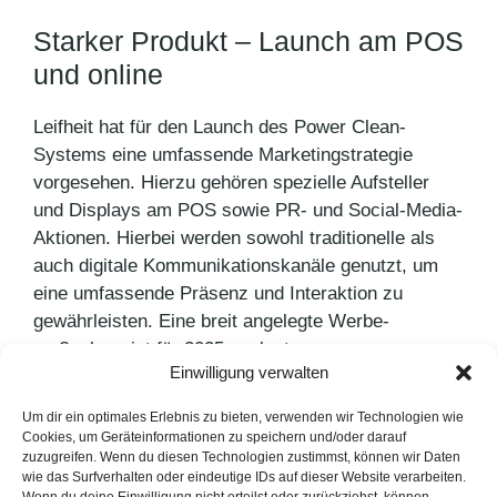
Starker Produkt – Launch am POS
und online
Leifheit hat für den Launch des Power Clean-
Systems eine umfassende Marketingstrategie
vorgesehen. Hierzu gehören spezielle Aufsteller
und Displays am POS sowie PR- und Social-Media-
Aktionen. Hierbei werden sowohl traditionelle als
auch digitale Kommunikationskanäle genutzt, um
eine umfassende Präsenz und Interaktion zu
gewährleisten. Eine breit angelegte Werbe­
maßnahme ist für 2025 geplant.
Einwilligung verwalten
Kategorien
Pressemitteilungen
Um dir ein optimales Erlebnis zu bieten, verwenden wir Technologien wie
Cookies, um Geräteinformationen zu speichern und/oder darauf
Osterland Agrar GmbH setzt auf Bridgestone
zuzugreifen. Wenn du diesen Technologien zustimmst, können wir Daten
wie das Surfverhalten oder eindeutige IDs auf dieser Website verarbeiten.
Joey Kelly zu Besuch bei tegut… in Fulda