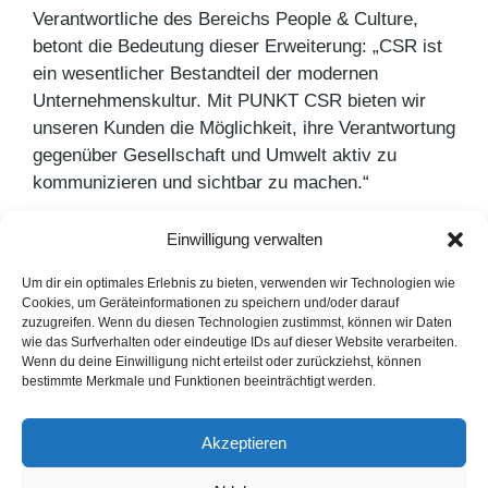
Verantwortliche des Bereichs People & Culture,
betont die Bedeutung dieser Erweiterung: „CSR ist
ein wesentlicher Bestandteil der modernen
Unternehmenskultur. Mit PUNKT CSR bieten wir
unseren Kunden die Möglichkeit, ihre Verantwortung
gegenüber Gesellschaft und Umwelt aktiv zu
kommunizieren und sichtbar zu machen.“
Einwilligung verwalten
Kategorien
Pressemitteilungen
Schlagwörter
CSR
,
Marke
,
PR-Agentur Hamburg
,
PUNKT PR
Um dir ein optimales Erlebnis zu bieten, verwenden wir Technologien wie
Cookies, um Geräteinformationen zu speichern und/oder darauf
Was beschäftigt die Gen Z?
zuzugreifen. Wenn du diesen Technologien zustimmst, können wir Daten
wie das Surfverhalten oder eindeutige IDs auf dieser Website verarbeiten.
Schwedisches Design trifft Innovation
Wenn du deine Einwilligung nicht erteilst oder zurückziehst, können
bestimmte Merkmale und Funktionen beeinträchtigt werden.
LinkedIn
Instagram
Akzeptieren
English Version