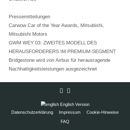
Kategorien
Pressemitteilungen
Schlagwörter
Carwow Car of the Year Awards
,
Mitsubishi
,
Mitsubishi Motors
GWM WEY 03: ZWEITES MODELL DES
HERAUSFORDERERS IM PREMIUM-SEGMENT
Bridgestone wird von Airbus für herausragende
Nachhaltigkeitsleistungen ausgezeichnet
LinkedIn
Instagram
English Version
Datenschutzerklärung
Impressum
Cookie-Hinweise
FAQ