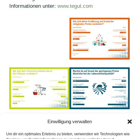
Informationen unter:
www.tegut.com
Einwilligung verwalten
Kategorien
Pressemitteilungen
Schlagwörter
Inflation
,
tegut
,
Verbraucherverhalten 2023
Um dir ein optimales Erlebnis zu bieten, verwenden wir Technologien wie