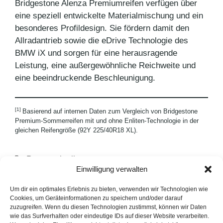
Bridgestone Alenza Premiumreifen verfügen über
eine speziell entwickelte Materialmischung und ein
besonderes Profildesign. Sie fördern damit den
Allradantrieb sowie die eDrive Technologie des
BMW iX und sorgen für eine herausragende
Leistung, eine außergewöhnliche Reichweite und
eine beeindruckende Beschleunigung.
[1]
Basierend auf internen Daten zum Vergleich von Bridgestone
Premium-Sommerreifen mit und ohne Enliten-Technologie in der
gleichen Reifengröße (92Y 225/40R18 XL).
Kategorien
Pressemitteilungen
Einwilligung verwalten
Schlagwörter
Bridgestone
,
Elektromobilität
Klassiker neu gedacht: Rezept für den
Um dir ein optimales Erlebnis zu bieten, verwenden wir Technologien wie
Cookies, um Geräteinformationen zu speichern und/oder darauf
Weihnachtsbrunch
zuzugreifen. Wenn du diesen Technologien zustimmst, können wir Daten
wie das Surfverhalten oder eindeutige IDs auf dieser Website verarbeiten.
Festtagsgrillen wird immer beliebter