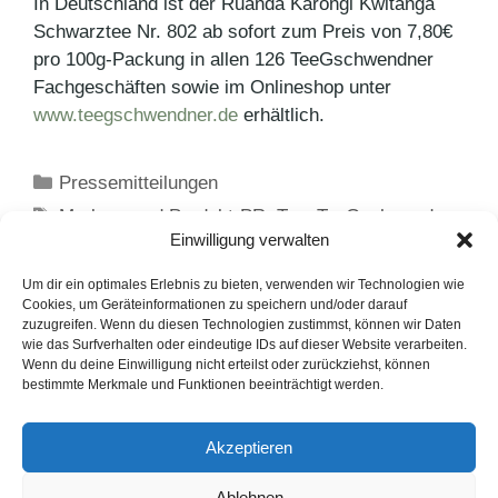
In Deutschland ist der Ruanda Karongi Kwitanga
Schwarztee Nr. 802 ab sofort zum Preis von 7,80€
pro 100g-Packung in allen 126 TeeGschwendner
Fachgeschäften sowie im Onlineshop unter
www.teegschwendner.de
erhältlich.
Kategorien
Pressemitteilungen
Schlagwörter
Marken- und Produkt-PR
,
Tee
,
TeeGschwendner
Einwilligung verwalten
Camping-Spaß und Grill-Genuss – das Glück
liegt in den simplen Dingen
Um dir ein optimales Erlebnis zu bieten, verwenden wir Technologien wie
Cookies, um Geräteinformationen zu speichern und/oder darauf
Bridgestone ist Partner von AUTO BILD „Test
zuzugreifen. Wenn du diesen Technologien zustimmst, können wir Daten
wie das Surfverhalten oder eindeutige IDs auf dieser Website verarbeiten.
the Best“
Wenn du deine Einwilligung nicht erteilst oder zurückziehst, können
bestimmte Merkmale und Funktionen beeinträchtigt werden.
LinkedIn
Instagram
Akzeptieren
English Version
Ablehnen