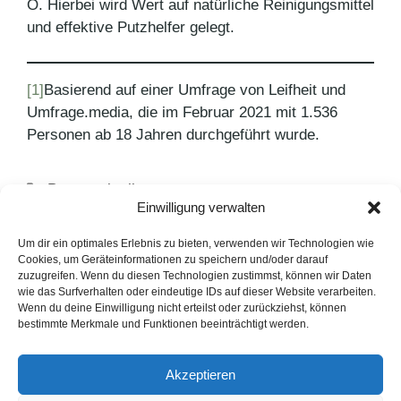
O. Hierbei wird Wert auf natürliche Reinigungsmittel
und effektive Putzhelfer gelegt.
[1]
Basierend auf einer Umfrage von Leifheit und
Umfrage.media, die im Februar 2021 mit 1.536
Personen ab 18 Jahren durchgeführt wurde.
Kategorien
Pressemitteilungen
Einwilligung verwalten
Schlagwörter
Bodenreinigung
,
Leifheit
,
Leifheit-Studie
,
Tipps
fürs Homeoffice
Um dir ein optimales Erlebnis zu bieten, verwenden wir Technologien wie
Cookies, um Geräteinformationen zu speichern und/oder darauf
Autotrends 2021 – eine HEM Studie
zuzugreifen. Wenn du diesen Technologien zustimmst, können wir Daten
wie das Surfverhalten oder eindeutige IDs auf dieser Website verarbeiten.
Testsieger ist der Potenza Sport
Wenn du deine Einwilligung nicht erteilst oder zurückziehst, können
bestimmte Merkmale und Funktionen beeinträchtigt werden.
LinkedIn
Instagram
Akzeptieren