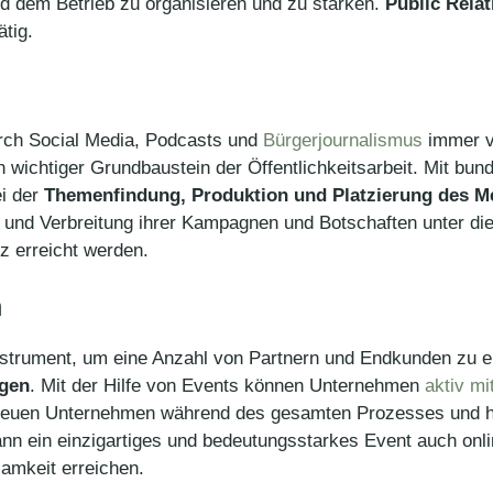
nd dem Betrieb zu organisieren und zu stärken.
Public Rela
ätig.
rch Social Media, Podcasts und
Bürgerjournalismus
immer vi
n wichtiger Grundbaustein der Öffentlichkeitsarbeit. Mit bun
i der
Themenfindung, Produktion und Platzierung des M
nd Verbreitung ihrer Kampagnen und Botschaften unter die
 erreicht werden.
n
nstrument, um eine Anzahl von Partnern und Endkunden zu er
ngen
. Mit der Hilfe von Events können Unternehmen
aktiv mi
treuen Unternehmen während des gesamten Prozesses und helf
kann ein einzigartiges und bedeutungsstarkes Event auch onl
samkeit erreichen.