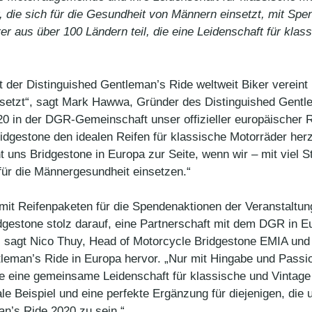
 die sich für die Gesundheit von Männern einsetzt, mit Sp
r aus über 100 Ländern teil, die eine Leidenschaft für kl
t der Distinguished Gentleman’s Ride weltweit Biker verein
setzt“, sagt Mark Hawwa, Gründer des Distinguished Gentlem
in der DGR-Gemeinschaft unser offizieller europäischer Rei
dgestone den idealen Reifen für klassische Motorräder herz
t uns Bridgestone in Europa zur Seite, wenn wir – mit viel 
r die Männergesundheit einsetzen.“
mit Reifenpaketen für die Spendenaktionen der Veranstaltun
idgestone stolz darauf, eine Partnerschaft mit dem DGR in E
, sagt Nico Thuy, Head of Motorcycle Bridgestone EMIA und
eman’s Ride in Europa hervor. „Nur mit Hingabe und Passi
one eine gemeinsame Leidenschaft für klassische und Vintag
ale Beispiel und eine perfekte Ergänzung für diejenigen, die 
an’s Ride 2020 zu sein.“