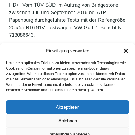
HD+. Vom TÜV SÜD im Auftrag von Bridgestone
zwischen Juli und September 2016 bei ATP
Papenburg durchgeführte Tests mit der Reifengröße
205/55 R16 91V. Testwagen: VW Golf 7. Bericht Nr.
713086643.
Einwilligung verwalten
Kategorien
Agenturnews
,
Pressemitteilungen
Schlagwörter
Bridgestone
,
PUNKT PR
Um dir ein optimales Erlebnis zu bieten, verwenden wir Technologien wie
Cookies, um Geräteinformationen zu speichern und/oder darauf
Mach‘ Komplimentos mit Mentos!
zuzugreifen. Wenn du diesen Technologien zustimmst, können wir Daten
wie das Surfverhalten oder eindeutige IDs auf dieser Website verarbeiten.
Mit einem Klick zum Tierretter
Wenn du deine Einwilligung nicht erteilst oder zurückziehst, können
bestimmte Merkmale und Funktionen beeinträchtigt werden.
LinkedIn
Instagram
Akzeptieren
English Version
Ablehnen
Datenschutzerklärung
Impressum
Cookie-Hinweise
Einstellungen ansehen