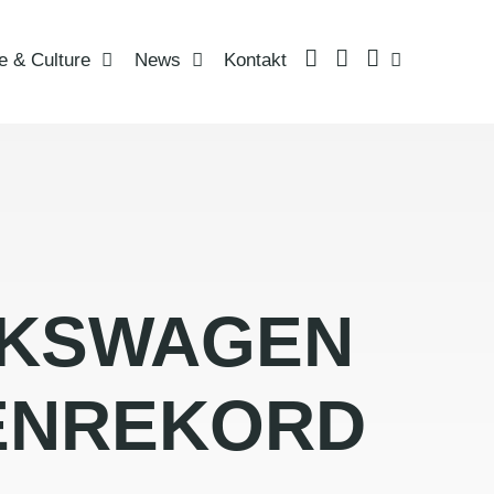
LinkedIn
Instagram
Language
e & Culture
News
Kontakt
LKSWAGEN
ENREKORD