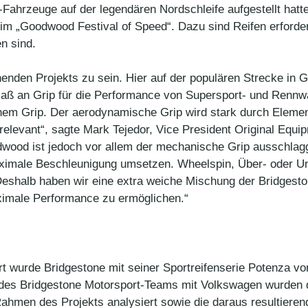
ahrzeuge auf der legendären Nordschleife aufgestellt hatte,
 „Goodwood Festival of Speed“. Dazu sind Reifen erforderl
n sind.
nnenden Projekts zu sein. Hier auf der populären Strecke in
 Maß an Grip für die Performance von Supersport- und Rennw
 Grip. Der aerodynamische Grip wird stark durch Elemente
relevant“, sagte Mark Tejedor, Vice President Original Equ
odwood ist jedoch vor allem der mechanische Grip ausschla
 maximale Beschleunigung umsetzen. Wheelspin, Über- oder Un
. Deshalb haben wir eine extra weiche Mischung der Bridgest
ximale Performance zu ermöglichen.“
rt wurde Bridgestone mit seiner Sportreifenserie Potenza v
des Bridgestone Motorsport-Teams mit Volkswagen wurden d
ahmen des Projekts analysiert sowie die daraus resultieren