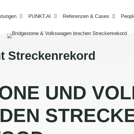
stungen
PUNKT.AI
Referenzen & Cases
Peopl
ht Streckenrekord
TONE UND VO
 DEN STRECK