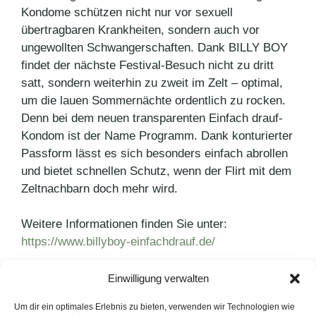
Kondome schützen nicht nur vor sexuell
übertragbaren Krankheiten, sondern auch vor
ungewollten Schwangerschaften. Dank BILLY BOY
findet der nächste Festival-Besuch nicht zu dritt
satt, sondern weiterhin zu zweit im Zelt – optimal,
um die lauen Sommernächte ordentlich zu rocken.
Denn bei dem neuen transparenten Einfach drauf-
Kondom ist der Name Programm. Dank konturierter
Passform lässt es sich besonders einfach abrollen
und bietet schnellen Schutz, wenn der Flirt mit dem
Zeltnachbarn doch mehr wird.
Weitere Informationen finden Sie unter:
https://www.billyboy-einfachdrauf.de/
Einwilligung verwalten
Kategorien
Agenturnews
,
Pressemitteilungen
Schlagwörter
Billy Boy
,
PUNKT PR
Um dir ein optimales Erlebnis zu bieten, verwenden wir Technologien wie