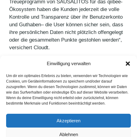
Treueprogramm von SAUSALITOS für das qiibee-
Ökosystem haben die Kunden jederzeit die volle
Kontrolle und Transparenz über ihr Benutzerkonto
und Guthaben– die User können sicher sein, dass
ihre persönlichen Daten nicht plötzlich offengelegt
oder die gesammelten Punkte gestohlen werden“,
versichert Cloudt.
Einwilligung verwalten
Kategorien
Agenturnews
,
Pressemitteilungen
Schlagwörter
PUNKT PR
,
SAUSALITOS
Um dir ein optimales Erlebnis zu bieten, verwenden wir Technologien wie
Cookies, um Geräteinformationen zu speichern und/oder darauf
Unternehmen setzten auf Native Advertising
zuzugreifen. Wenn du diesen Technologien zustimmst, können wir Daten
wie das Surfverhalten oder eindeutige IDs auf dieser Website verarbeiten.
Tomaten-Duett im Wechselspiel der Aromen
Wenn du deine Einwilligung nicht erteilst oder zurückziehst, können
bestimmte Merkmale und Funktionen beeinträchtigt werden.
LinkedIn
Instagram
Akzeptieren
English Version
Ablehnen