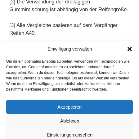
[2]
Die Verwendung der dreilagigen
Gummimischung ist abhängig von der Reifengröße.
[3]
Alle Vergleiche basieren auf dem Vorgänger
Reifen A40.
Einwilligung verwalten
Kategorien
Agenturnews
,
Pressemitteilungen
Schlagwörter
Bridgestone
,
PUNKT PR
Um dir ein optimales Erlebnis zu bieten, verwenden wir Technologien wie
Cookies, um Geräteinformationen zu speichern und/oder darauf
Frische Früchte ins Glas
zuzugreifen. Wenn du diesen Technologien zustimmst, können wir Daten
wie das Surfverhalten oder eindeutige IDs auf dieser Website verarbeiten.
Frischer Wind bei Fisherman’s Friend
Wenn du deine Einwilligung nicht erteilst oder zurückziehst, können
bestimmte Merkmale und Funktionen beeinträchtigt werden.
LinkedIn
Instagram
Akzeptieren
English Version
Ablehnen
Datenschutzerklärung
Impressum
Cookie-Hinweise
Einstellungen ansehen
FAQ