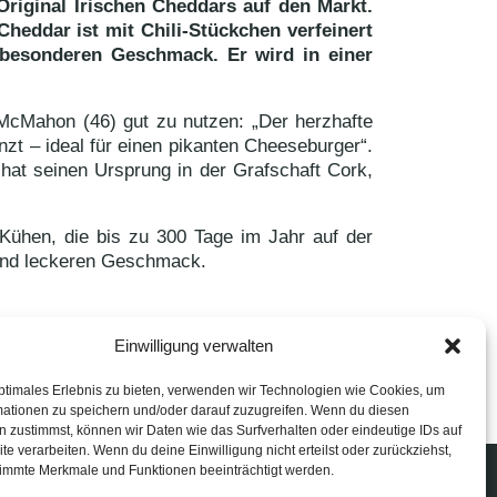
Original Irischen Cheddars auf den Markt.
eddar ist mit Chili-Stückchen verfeinert
besonderen Geschmack. Er wird in einer
McMahon (46) gut zu nutzen: „Der herzhafte
zt – ideal für einen pikanten Cheeseburger“.
 hat seinen Ursprung in der Grafschaft Cork,
Kühen, die bis zu 300 Tage im Jahr auf der
 und leckeren Geschmack.
Einwilligung verwalten
ptimales Erlebnis zu bieten, verwenden wir Technologien wie Cookies, um
mationen zu speichern und/oder darauf zuzugreifen. Wenn du diesen
 zustimmst, können wir Daten wie das Surfverhalten oder eindeutige IDs auf
te verarbeiten. Wenn du deine Einwilligung nicht erteilst oder zurückziehst,
immte Merkmale und Funktionen beeinträchtigt werden.