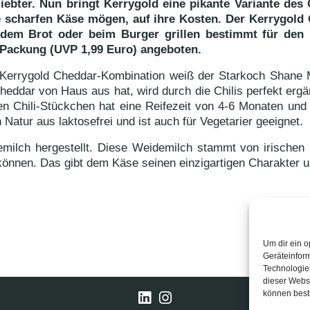
ebter. Nun bringt Kerrygold eine pikante Variante des 
scharfen Käse mögen, auf ihre Kosten. Der Kerrygold Ch
dem Brot oder beim Burger grillen bestimmt für den 
 Packung (UVP 1,99 Euro) angeboten.
e Kerrygold Cheddar-Kombination weiß der Starkoch Shane 
dar von Haus aus hat, wird durch die Chilis perfekt ergän
nen Chili-Stückchen hat eine Reifezeit von 4-6 Monaten und
 Natur aus laktosefrei und ist auch für Vegetarier geeignet.
milch hergestellt. Diese Weidemilch stammt von irischen 
können. Das gibt dem Käse seinen einzigartigen Charakter
Um dir ein o
Geräteinfor
Technologien
dieser Websi
können best
LinkedIn
Instagram