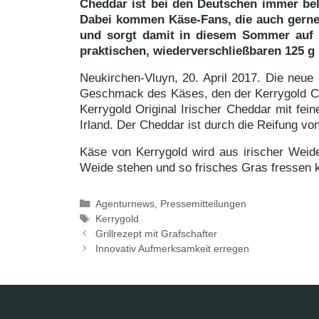
Cheddar ist bei den Deutschen immer beli
Dabei kommen Käse-Fans, die auch gerne 
und sorgt damit in diesem Sommer auf 
praktischen, wiederverschließbaren 125 g
Neukirchen-Vluyn, 20. April 2017. Die neu
Geschmack des Käses, den der Kerrygold Ched
Kerrygold Original Irischer Cheddar mit fei
Irland. Der Cheddar ist durch die Reifung von
Käse von Kerrygold wird aus irischer Weide
Weide stehen und so frisches Gras fressen 
Kategorien
Agenturnews
,
Pressemitteilungen
Schlagwörter
Kerrygold
Grillrezept mit Grafschafter
Innovativ Aufmerksamkeit erregen