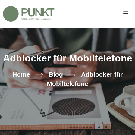
Zum
Inhalt
springen
Men
Adblocker für Mobiltelefone
Home
Blog
Adblocker für
Mobiltelefone