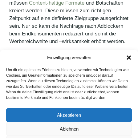
müssen
Content-haltige Formate
und Botschaften
kreiert werden. Diese müssen zum richtigen
Zeitpunkt auf eine definierte Zielgruppe ausgerichtet
sein. Nur so kann die Nachfrage nach Adblockern
beim Endkonsumenten reduziert und somit die
Werbereichweite und –wirksamkeit erhöht werden.
Einwilligung verwalten
Kategorien
PR Blog
Schlagwörter
Adblocker
Um dir ein optimales Erlebnis zu bieten, verwenden wir Technologien wie
Cookies, um Geräteinformationen zu speichern und/oder darauf
Give Aways
zuzugreifen. Wenn du diesen Technologien zustimmst, können wir Daten
wie das Surfverhalten oder eindeutige IDs auf dieser Website verarbeiten.
Augmented Reality
Wenn du deine Einwilligung nicht erteilst oder zurückziehst, können
bestimmte Merkmale und Funktionen beeinträchtigt werden.
LinkedIn
Instagram
Akzeptieren
English Version
Ablehnen
Datenschutzerklärung
Impressum
Cookie-Hinweise