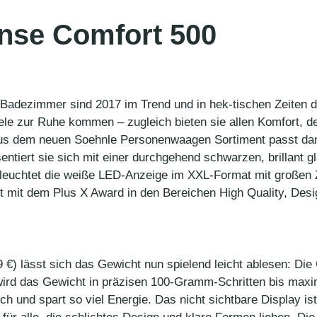
ense Comfort 500
e Badezimmer sind 2017 im Trend und in hek-tischen Zeiten d
ele zur Ruhe kommen – zugleich bieten sie allen Komfort, 
s dem neuen Soehnle Personenwaagen Sortiment passt dank 
sentiert sie sich mit einer durchgehend schwarzen, brillant
 leuchtet die weiße LED-Anzeige im XXL-Format mit großen Z
zt mit dem Plus X Award in den Bereichen High Quality, De
 €) lässt sich das Gewicht nun spielend leicht ablesen: Die
i wird das Gewicht in präzisen 100-Gramm-Schritten bis ma
h und spart so viel Energie. Das nicht sichtbare Display is