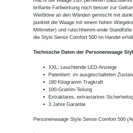
macht die Waage zum perfekten Badzubehör f
brillante Farbwirkung noch besser zur Geltu
Weißtöne an den Wänden gemischt mit dunkle
punktet die Waage mit einem hohen Wiegekom
Millimeter) und rutschhemm-ende Standfüße 
die Style Sense Comfort 500 im Handel erhäl
Technische Daten der Personenwaage Sty
XXL: Leuchtende LED-Anzeige
Patentiert: im ausgeschalteten Zustan
180 Kilogramm Tragkraft
100-Gramm-Teilung
Extraklares, extrastarkes Sicherheitsg
3 Jahre Garantie
Personenwaage Style Sense Comfort 500 (Art