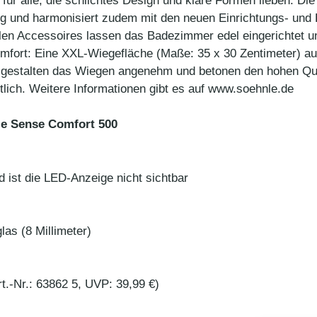
ür alle, die schlichtes Design und klare Formen lieben. D
ng und harmonisiert zudem mit den neuen Einrichtungs- und 
n Accessoires lassen das Badezimmer edel eingerichtet und
fort: Eine XXL-Wiegefläche (Maße: 35 x 30 Zentimeter) aus
gestalten das Wiegen angenehm und betonen den hohen Qual
tlich. Weitere Informationen gibt es auf www.soehnle.de
le Sense Comfort 500
d ist die LED-Anzeige nicht sichtbar
las (8 Millimeter)
.-Nr.: 63862 5, UVP: 39,99 €)