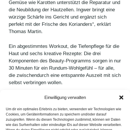
Gemüse wie Karotten unterstützt die Reparatur und
die Neubildung der Hautzellen. Ingwer bringt eine
wür­zige Schärfe ins Gericht und ergänzt sich
perfekt mit der Frische des Korianders“, erklärt
Thomas Martin.
Ein abgestimmtes Workout, die Tiefenpflege für die
Haut und sechs kreative Rezepte: Die drei
Komponenten des Beauty-Programms sorgen in nur
30 Minuten für ein Rundum-Wohlgefühl – für alle,
die zwischendurch eine ent­spannte Auszeit mit sich
selbst verbringen wollen.
Einwilligung verwalten
Kategorien
Pressemitteilungen
Schlagwörter
beauty
Um dir ein optimales Erlebnis zu bieten, verwenden wir Technologien wie
Cookies, um Geräteinformationen zu speichern und/oder darauf
Schaebens Beauty Workout mit Barbara Meier
zuzugreifen. Wenn du diesen Technologien zustimmst, können wir Daten
wie das Surfverhalten oder eindeutige IDs auf dieser Website verarbeiten.
Musikstreaming wächst