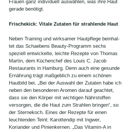
Frauen ganz individuell auswählen, was ihre Haut
gerade be­nötigt.
Frischekick: Vitale Zutaten für strahlende Haut
Neben Training und wirksamer Hautpflege beinhal­
tet das Schaebens Beauty-Pro­gramm sechs
speziell ent­wi­ckelte, leichte Rezepte von Thomas
Martin, dem Küchenchef des Louis C. Jacob
Restaurants in Hamburg. Denn auch eine gesunde
Er­näh­rung trägt maßgeblich zu einem schönen
Hautbild bei. „Bei der Auswahl der Zu­taten habe ich
neben den besonderen Aro­men darauf ge­achtet,
dass sie den Körper mit wichtigen Nähr­stoffen
versor­gen, die die Haut zum Strahlen bringen“, so
der Sternekoch. Eines der Rezepte für einen
leuchtenden Teint: Karottendip mit Ingwer,
Koriander und Pinienker­nen. „Das Vitamin-A in