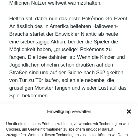
Millionen Nutzer weltweit warmzuhalten.
Helfen soll dabei nun das erste Pokémon-Go-Event.
Anlässlich des in Amerika beliebten Halloween-
Brauchs startet der Entwickler Niantic ab heute
eine siebentägige Aktion, bei der die Spieler die
Möglichkeit haben, „gruselige“ Pokémons zu
fangen. Die Idee dahinter ist: Wenn die Kinder und
Jugendlichen ohnehin schon draußen auf den
Straßen sind und auf der Suche nach Süßigkeiten
von Tür zu Tür laufen, sollen sie nebenbei die
gruseligen Monster fangen und wieder Lust auf das
Spiel bekommen.
Einwilligung verwalten
Kategorien
PR Blog
Schlagwörter
Smartphone
Um dir ein optimales Erlebnis zu bieten, verwenden wir Technologien wie
Cookies, um Geräteinformationen zu speichern und/oder darauf
Rezeptkreationen von Langnese Honig
zuzugreifen. Wenn du diesen Technologien zustimmst, können wir Daten