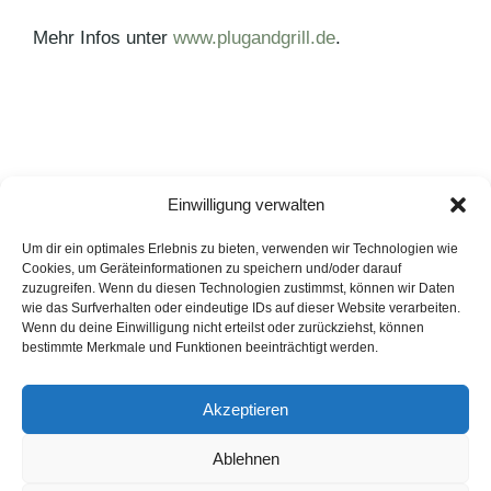
Mehr Infos unter
www.plugandgrill.de
.
Einwilligung verwalten
Kategorien
Agenturnews
,
Pressemitteilungen
Schlagwörter
Severin
Um dir ein optimales Erlebnis zu bieten, verwenden wir Technologien wie
Cookies, um Geräteinformationen zu speichern und/oder darauf
Praktischer Mehlratgeber
zuzugreifen. Wenn du diesen Technologien zustimmst, können wir Daten
wie das Surfverhalten oder eindeutige IDs auf dieser Website verarbeiten.
Firestone App
Wenn du deine Einwilligung nicht erteilst oder zurückziehst, können
bestimmte Merkmale und Funktionen beeinträchtigt werden.
LinkedIn
Instagram
Akzeptieren
English Version
Ablehnen
Datenschutzerklärung
Impressum
Cookie-Hinweise