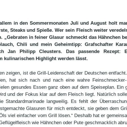
r allem in den Sommermonaten Juli und August holt man 
te, Steaks und Spieße. Wer sein Fleisch weiter veredel
n. „Gebraten in feiner Glasur schmeckt das Hähnchen be
auch, Chili und mein Geheimtipp: Grafschafter Karam
Koch Jan Philipp Cleusters. Das passende Rezept: E
m kulinarischen Highlight werden lässt.
 zeigen, ist die Grill-Leidenschaft der Deutschen entfacht
rden, hat sich nach und nach eine wahre Feinschmecker-Ku
vielen gesundes Essen ganz oben auf dem Speiseplan. Ein g
ird und der Fokus klar auf dem Fleisch liegt. Natürlich sol
e Standardmarinade langweilig. Es fehlt der Überraschu
elbstgemachte Glasuren für mich entdeckt, sie geben dem Gr
Öls viel einfacher vom Grill lösen.“ Deshalb hat er gemeins
e Geflügelfleisch wie Hähnchen oder Pute geschmacklich abru