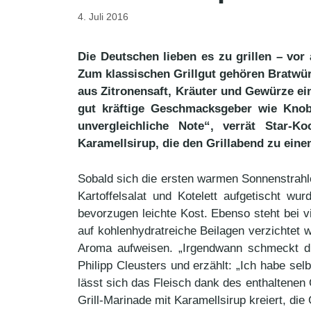
4. Juli 2016
Die Deutschen lieben es zu grillen – vo
Zum klassischen Grillgut gehören Bratwürs
aus Zitronensaft, Kräuter und Gewürze ei
gut kräftige Geschmacksgeber wie Knobl
unvergleichliche Note“, verrät Star-
Karamellsirup, die den Grillabend zu eine
Sobald sich die ersten warmen Sonnenstrahlen
Kartoffelsalat und Kotelett aufgetischt wu
bevorzugen leichte Kost. Ebenso steht bei 
auf kohlenhydratreiche Beilagen verzichtet w
Aroma aufweisen. „Irgendwann schmeckt di
Philipp Cleusters und erzählt: „Ich habe s
lässt sich das Fleisch dank des enthaltenen 
Grill-Marinade mit Karamellsirup kreiert, di