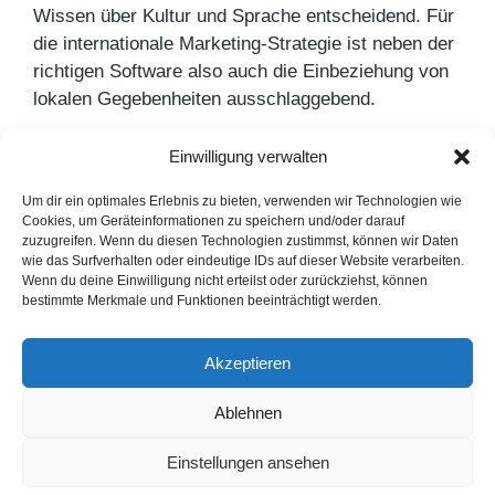
Wissen über Kultur und Sprache entscheidend. Für
die internationale Marketing-Strategie ist neben der
richtigen Software also auch die Einbeziehung von
lokalen Gegebenheiten ausschlaggebend.
Einwilligung verwalten
Kategorien
PR Blog
Schlagwörter
Blog
,
Marketing
Um dir ein optimales Erlebnis zu bieten, verwenden wir Technologien wie
Cookies, um Geräteinformationen zu speichern und/oder darauf
eQ-3 AG ist Gold Sponsor
zuzugreifen. Wenn du diesen Technologien zustimmst, können wir Daten
wie das Surfverhalten oder eindeutige IDs auf dieser Website verarbeiten.
Neuer Instagram Algorithmus
Wenn du deine Einwilligung nicht erteilst oder zurückziehst, können
bestimmte Merkmale und Funktionen beeinträchtigt werden.
LinkedIn
Instagram
Akzeptieren
English Version
Ablehnen
Datenschutzerklärung
Impressum
Cookie-Hinweise
Einstellungen ansehen
FAQ