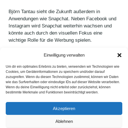
Björn Tantau sieht die Zukunft außerdem in
Anwendungen wie Snapchat. Neben Facebook und
Instagram wird Snapchat weiterhin wachsen und
könnte auch durch den visuellen Fokus eine
wichtige Rolle für die Werbung spielen.
Einwilligung verwalten
Kategorien
PR Blog
Schlagwörter
Facebook
Um dir ein optimales Erlebnis zu bieten, verwenden wir Technologien wie
Cookies, um Geräteinformationen zu speichern und/oder darauf
Bestes Bratwurst-Rezept gesucht
zuzugreifen. Wenn du diesen Technologien zustimmst, können wir Daten
wie das Surfverhalten oder eindeutige IDs auf dieser Website verarbeiten.
Oster-Aktion – Teilnahmebedingungen
Wenn du deine Einwilligung nicht erteilst oder zurückziehst, können
bestimmte Merkmale und Funktionen beeinträchtigt werden.
LinkedIn
Instagram
Akzeptieren
English Version
Ablehnen
Datenschutzerklärung
Impressum
Cookie-Hinweise