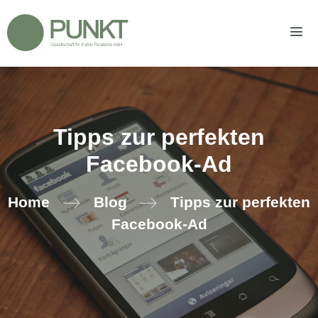
Zum
Inhalt
springen
Men
Tipps zur perfekten
Facebook-Ad
Home
Blog
Tipps zur perfekten
Facebook-Ad