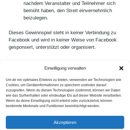
nachdem Veranstalter und Teilnehmer sich
bemüht haben, den Streit einvernehmlich
beizulegen.
Dieses Gewinnspiel steht in keiner Verbindung zu
Facebook und wird in keiner Weise von Facebook
gesponsert, unterstützt oder organisiert.
Einwilligung verwalten
Kategorien
Aktuelles
Um dir ein optimales Erlebnis zu bieten, verwenden wir Technologien wie
Cookies, um Geräteinformationen zu speichern und/oder darauf
Tipps zur perfekten Facebook-Ad
zuzugreifen. Wenn du diesen Technologien zustimmst, können wir Daten
wie das Surfverhalten oder eindeutige IDs auf dieser Website verarbeiten.
Aston Martin wählt Bridgestone
Wenn du deine Einwilligung nicht erteilst oder zurückziehst, können
bestimmte Merkmale und Funktionen beeinträchtigt werden.
LinkedIn
Instagram
Akzeptieren