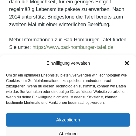
dann die Möglichkeit, für ein geringes Entgelt
regelmäßig Lebensmittelpakete zu erwerben. Nach
2014 unterstützt Bridgestone die Tafel bereits zum
zweiten Mal mit einer winterlichen Bereifung.
Mehr Informationen zur Bad Homburger Tafel finden
Sie unter:
https://www.bad-homburger-tafel.de
Einwilligung verwalten
Kategorien
Agenturnews
,
Pressemitteilungen
Schlagwörter
Bridgestone
Um dir ein optimales Erlebnis zu bieten, verwenden wir Technologien wie
Cookies, um Geräteinformationen zu speichern und/oder darauf
Ad-Visibility
zuzugreifen. Wenn du diesen Technologien zustimmst, können wir Daten
wie das Surfverhalten oder eindeutige IDs auf dieser Website verarbeiten.
Kerrygold: leckere Winterrezepte
Wenn du deine Einwilligung nicht erteilst oder zurückziehst, können
bestimmte Merkmale und Funktionen beeinträchtigt werden.
LinkedIn
Instagram
Akzeptieren
English Version
Ablehnen