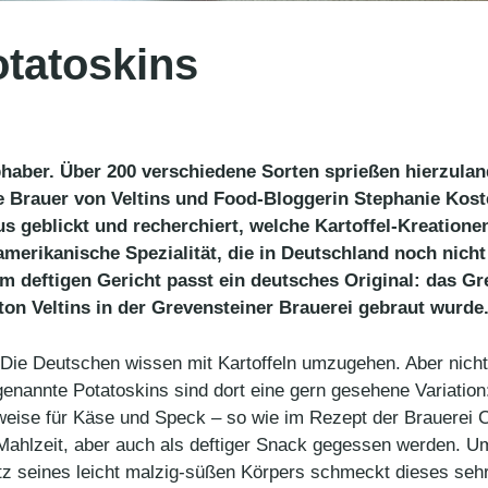
tatoskins
ebhaber. Über 200 verschiedene Sorten sprießen hierzula
ie Brauer von Veltins und Food-Blogge
rin Stephanie Kos
s geblickt und recherchiert, welche Kartoffel-Kreatione
erikanische Spezialität, die in Deutschland noch nicht g
m deftigen Gericht passt ein deutsches Original: das Gre
on Veltins in der Grevensteiner Brauerei gebraut wurd
Die Deutschen wissen mit Kartoffeln umzugehen. Aber nicht n
enannte Potatoskins sind dort eine gern gesehene Variation:
elsweise für Käse und Speck – so wie im Rezept der Brauerei 
 Mahlzeit, aber auch als deftiger Snack gegessen werden. U
tz seines leicht malzig-süßen Körpers schmeckt dieses sehr 