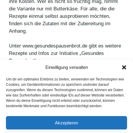
ihre Kosten. Wer es nicht so fruchtig mag, nimmt
die Variante nur mit Butterkäse. Für alle, die die
Rezepte einmal selbst ausprobieren möchten,
finden sich die Zutaten mit der Zubereitung im
Anhang.
Unter www.gesundespausenbrot.de gibt es weitere
Rezepte und Infos zur Initiative „Gesundes
Pausenbrot“.
Einwilligung verwalten
Kategorien
Agenturnews
,
Pressemitteilungen
Um dir ein optimales Erlebnis zu bieten, verwenden wir Technologien wie
Cookies, um Geräteinformationen zu speichern und/oder darauf
DEICHMANN-Förderpreis für Integration
zuzugreifen. Wenn du diesen Technologien zustimmst, können wir Daten
wie das Surfverhalten oder eindeutige IDs auf dieser Website verarbeiten.
Soft Bröd von Harry
Wenn du deine Einwilligung nicht erteilst oder zurückziehst, können
bestimmte Merkmale und Funktionen beeinträchtigt werden.
LinkedIn
Instagram
Akzeptieren