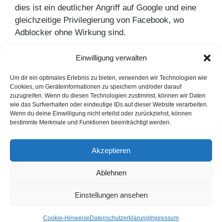
dies ist ein deutlicher Angriff auf Google und eine
gleichzeitige Privilegierung von Facebook, wo
Adblocker ohne Wirkung sind.
Einwilligung verwalten
Kategorien
PR Blog
Schlagwörter
Digitalisierung
,
Marketing
Um dir ein optimales Erlebnis zu bieten, verwenden wir Technologien wie
Cookies, um Geräteinformationen zu speichern und/oder darauf
Im Unterbewusstsein des Kunden
zuzugreifen. Wenn du diesen Technologien zustimmst, können wir Daten
wie das Surfverhalten oder eindeutige IDs auf dieser Website verarbeiten.
Bridgestone optimiert E-Commerce-Bereich
Wenn du deine Einwilligung nicht erteilst oder zurückziehst, können
bestimmte Merkmale und Funktionen beeinträchtigt werden.
LinkedIn
Instagram
Akzeptieren
English Version
Ablehnen
Datenschutzerklärung
Impressum
Cookie-Hinweise
Einstellungen ansehen
FAQ
© 1991 - 2026. PUNKT PR GmbH. Alle Rechte vorbehalten.
Cookie-Hinweise
Datenschutzerklärung
Impressum