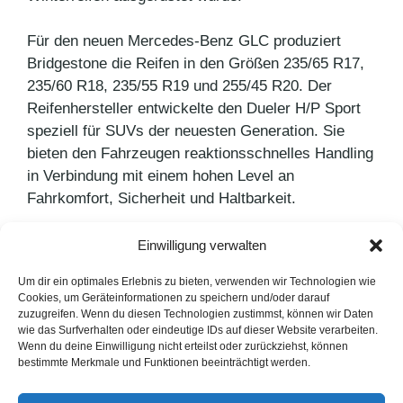
Für den neuen Mercedes-Benz GLC produziert
Bridgestone die Reifen in den Größen 235/65 R17,
235/60 R18, 235/55 R19 und 255/45 R20. Der
Reifenhersteller entwickelte den Dueler H/P Sport
speziell für SUVs der neuesten Generation. Sie
bieten den Fahrzeugen reaktionsschnelles Handling
in Verbindung mit einem hohen Level an
Fahrkomfort, Sicherheit und Haltbarkeit.
Einwilligung verwalten
Kategorien
Pressemitteilungen
Schlagwörter
Bridgestone
Um dir ein optimales Erlebnis zu bieten, verwenden wir Technologien wie
Cookies, um Geräteinformationen zu speichern und/oder darauf
Fashion meets Food
zuzugreifen. Wenn du diesen Technologien zustimmst, können wir Daten
wie das Surfverhalten oder eindeutige IDs auf dieser Website verarbeiten.
Erfolgsfaktoren: Innovation und Branding
Wenn du deine Einwilligung nicht erteilst oder zurückziehst, können
bestimmte Merkmale und Funktionen beeinträchtigt werden.
LinkedIn
Instagram