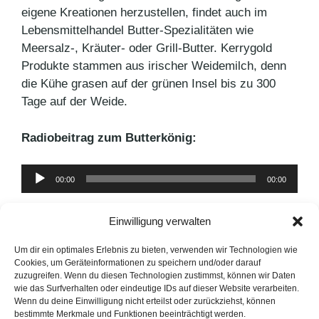
eigene Kreationen herzustellen, findet auch im
Lebensmittelhandel Butter-Spezialitäten wie
Meersalz-, Kräuter- oder Grill-Butter. Kerrygold
Produkte stammen aus irischer Weidemilch, denn
die Kühe grasen auf der grünen Insel bis zu 300
Tage auf der Weide.
Radiobeitrag zum Butterkönig:
Audio-
00:00
00:00
Player
Einwilligung verwalten
Kategorien
Agenturnews
,
Pressemitteilungen
Schlagwörter
Butterkönig
,
Kerrygold
,
Shane McMahon
Um dir ein optimales Erlebnis zu bieten, verwenden wir Technologien wie
Cookies, um Geräteinformationen zu speichern und/oder darauf
Meinungsführer im Web
zuzugreifen. Wenn du diesen Technologien zustimmst, können wir Daten
wie das Surfverhalten oder eindeutige IDs auf dieser Website verarbeiten.
Hanneli Mustaparta goes Deichmann
Wenn du deine Einwilligung nicht erteilst oder zurückziehst, können
bestimmte Merkmale und Funktionen beeinträchtigt werden.