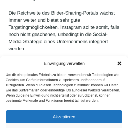
Die Reichweite des Bilder-Sharing-Portals wächst
immer weiter und bietet sehr gute
Targetingmöglichkeiten. Instagram sollte somit, falls
noch nicht geschehen, unbedingt in die Social-
Media-Strategie eines Unternehmens integriert
werden.
Einwilligung verwalten
Kategorien
PR Blog
Schlagwörter
Instagram
,
Social Media Marketing
Um dir ein optimales Erlebnis zu bieten, verwenden wir Technologien wie
Cookies, um Geräteinformationen zu speichern und/oder darauf
Werbeplattform YouTube
zuzugreifen. Wenn du diesen Technologien zustimmst, können wir Daten
wie das Surfverhalten oder eindeutige IDs auf dieser Website verarbeiten.
Limonade mit Honig
Wenn du deine Einwilligung nicht erteilst oder zurückziehst, können
bestimmte Merkmale und Funktionen beeinträchtigt werden.
LinkedIn
Instagram
Akzeptieren
English Version