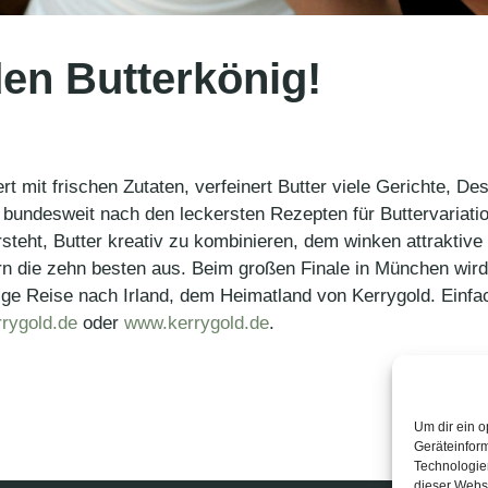
en Butterkönig!
t mit frischen Zutaten, verfeinert Butter viele Gerichte, D
t bundesweit nach den leckersten Rezepten für Buttervariatio
rsteht, Butter kreativ zu kombinieren, dem winken attrakti
n die zehn besten aus. Beim großen Finale in München wird
ige Reise nach Irland, dem Heimatland von Kerrygold. Einf
rygold.de
oder
www.kerrygold.de
.
Um dir ein o
Geräteinfor
Technologien
dieser Websi