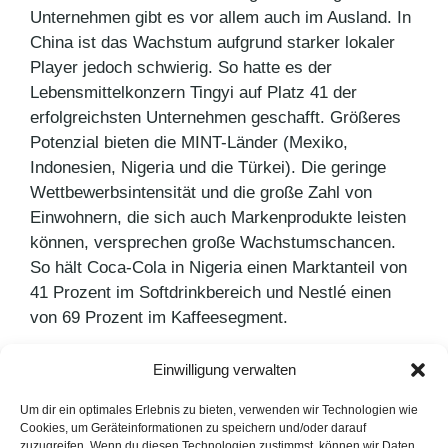
Unternehmen gibt es vor allem auch im Ausland. In
China ist das Wachstum aufgrund starker lokaler
Player jedoch schwierig. So hatte es der
Lebensmittelkonzern Tingyi auf Platz 41 der
erfolgreichsten Unternehmen geschafft. Größeres
Potenzial bieten die MINT-Länder (Mexiko,
Indonesien, Nigeria und die Türkei). Die geringe
Wettbewerbsintensität und die große Zahl von
Einwohnern, die sich auch Markenprodukte leisten
können, versprechen große Wachstumschancen.
So hält Coca-Cola in Nigeria einen Marktanteil von
41 Prozent im Softdrinkbereich und Nestlé einen
von 69 Prozent im Kaffeesegment.
Einwilligung verwalten
Kategorien
PR Blog
Schlagwörter
Studie
Um dir ein optimales Erlebnis zu bieten, verwenden wir Technologien wie
Cookies, um Geräteinformationen zu speichern und/oder darauf
Craft Beer erobert Europa
zuzugreifen. Wenn du diesen Technologien zustimmst, können wir Daten