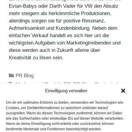
Evian-Babys oder Darth Vader für VW den Absatz
mehr steigern als herkömmliche Produktionen,
allerdings sorgen sie für positive Resonanz,
Aufmerksamkeit und Kundenbindung. Neben dem
einfachen Verkauf handelt es sich hier um die
wichtigsten Aufgaben von Marketingtreibenden und
diese werden auch in Zukunft alleine über
Kreativität zu lösen sein.
Kategorien
PR Blog
Schlagwörter
Marken- und Produkt-PR
,
PR-Blog
,
Strategische
Einwilligung verwalten
Markenführung
Fußballmuseum Springe erhält Förderpreis für
Um dir ein optimales Erlebnis zu bieten, verwenden wir Technologien wie
Cookies, um Geräteinformationen zu speichern und/oder darauf
Integration
zuzugreifen. Wenn du diesen Technologien zustimmst, können wir Daten
wie das Surfverhalten oder eindeutige IDs auf dieser Website verarbeiten.
Sind Likes Out?
Wenn du deine Einwilligung nicht erteilst oder zurückziehst, können
bestimmte Merkmale und Funktionen beeinträchtigt werden.