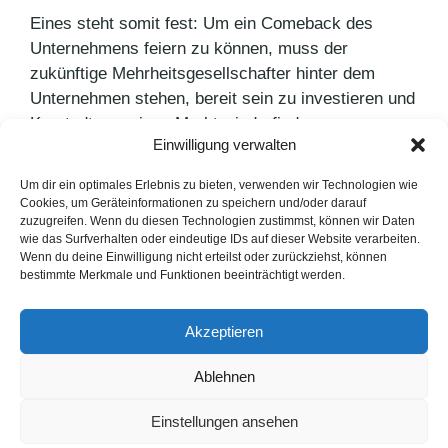
Eines steht somit fest: Um ein Comeback des
Unternehmens feiern zu können, muss der
zukünftige Mehrheitsgesellschafter hinter dem
Unternehmen stehen, bereit sein zu investieren und
Karstadt so seinen Markt wiederfinden.
Einwilligung verwalten
Kategorien
PR Blog
Um dir ein optimales Erlebnis zu bieten, verwenden wir Technologien wie
Cookies, um Geräteinformationen zu speichern und/oder darauf
#Hashtag
zuzugreifen. Wenn du diesen Technologien zustimmst, können wir Daten
wie das Surfverhalten oder eindeutige IDs auf dieser Website verarbeiten.
Das Smartphone als Grillhelfer
Wenn du deine Einwilligung nicht erteilst oder zurückziehst, können
bestimmte Merkmale und Funktionen beeinträchtigt werden.
LinkedIn
Instagram
Akzeptieren
English Version
Ablehnen
Datenschutzerklärung
Impressum
Cookie-Hinweise
Einstellungen ansehen
FAQ