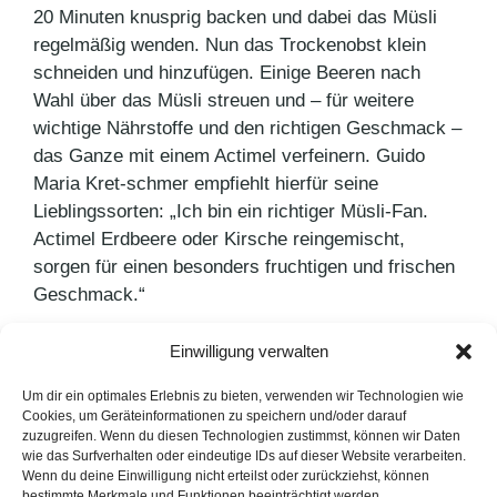
20 Minuten knusprig backen und dabei das Müsli
regelmäßig wenden. Nun das Trockenobst klein
schneiden und hinzufügen. Einige Beeren nach
Wahl über das Müsli streuen und – für weitere
wichtige Nährstoffe und den richtigen Geschmack –
das Ganze mit einem Actimel verfeinern. Guido
Maria Kret-schmer empfiehlt hierfür seine
Lieblingssorten: „Ich bin ein richtiger Müsli-Fan.
Actimel Erdbeere oder Kirsche reingemischt,
sorgen für einen besonders fruchtigen und frischen
Geschmack.“
Einwilligung verwalten
Kategorien
Pressemitteilungen
Schlagwörter
PR-Arbeit
Um dir ein optimales Erlebnis zu bieten, verwenden wir Technologien wie
Cookies, um Geräteinformationen zu speichern und/oder darauf
Noch wenig Online-Marketing auf Messen
zuzugreifen. Wenn du diesen Technologien zustimmst, können wir Daten
wie das Surfverhalten oder eindeutige IDs auf dieser Website verarbeiten.
eat&STYLE begeistert Food-Branche
Wenn du deine Einwilligung nicht erteilst oder zurückziehst, können
bestimmte Merkmale und Funktionen beeinträchtigt werden.