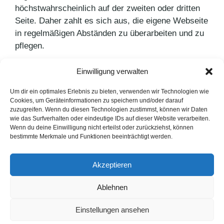
höchstwahrscheinlich auf der zweiten oder dritten
Seite. Daher zahlt es sich aus, die eigene Webseite
in regelmäßigen Abständen zu überarbeiten und zu
pflegen.
Einwilligung verwalten
Kategorien
PR Blog
Schlagwörter
Suchmaschinenoptimierung
Um dir ein optimales Erlebnis zu bieten, verwenden wir Technologien wie
Cookies, um Geräteinformationen zu speichern und/oder darauf
3 SOS-Tipps für wintermüde Hände
zuzugreifen. Wenn du diesen Technologien zustimmst, können wir Daten
wie das Surfverhalten oder eindeutige IDs auf dieser Website verarbeiten.
Gesunde Ernährung geht auch lecker
Wenn du deine Einwilligung nicht erteilst oder zurückziehst, können
bestimmte Merkmale und Funktionen beeinträchtigt werden.
LinkedIn
Instagram
Akzeptieren
English Version
Ablehnen
Datenschutzerklärung
Impressum
Cookie-Hinweise
Einstellungen ansehen
FAQ