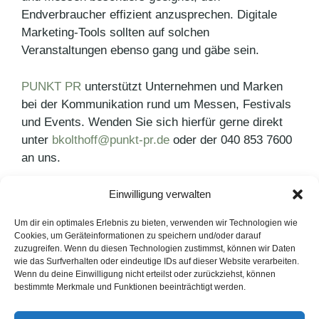
Endverbraucher effizient anzusprechen. Digitale
Marketing-Tools sollten auf solchen
Veranstaltungen ebenso gang und gäbe sein.
PUNKT PR
unterstützt Unternehmen und Marken
bei der Kommunikation rund um Messen, Festivals
und Events. Wenden Sie sich hierfür gerne direkt
unter
bkolthoff@punkt-pr.de
oder der 040 853 7600
an uns.
Einwilligung verwalten
Kategorien
PR Blog
Schlagwörter
eat&STYLE
,
PR-Arbeit
,
PR-Blog
Um dir ein optimales Erlebnis zu bieten, verwenden wir Technologien wie
Cookies, um Geräteinformationen zu speichern und/oder darauf
Beliebte deutsche Arbeitgeber
zuzugreifen. Wenn du diesen Technologien zustimmst, können wir Daten
wie das Surfverhalten oder eindeutige IDs auf dieser Website verarbeiten.
Leifheit auf der eat&STYLE
Wenn du deine Einwilligung nicht erteilst oder zurückziehst, können
bestimmte Merkmale und Funktionen beeinträchtigt werden.
LinkedIn
Instagram